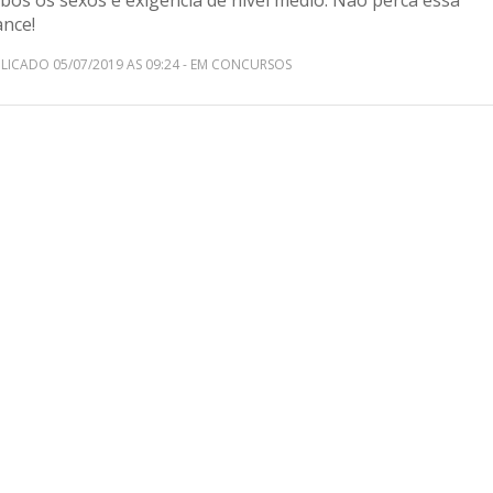
bos os sexos e exigência de nível médio. Não perca essa
ance!
LICADO 05/07/2019 AS 09:24 - EM CONCURSOS