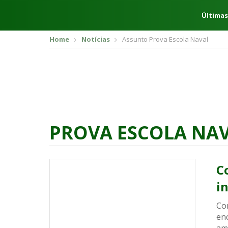
Últimas
Home
Notícias
Assunto Prova Escola Naval
PROVA ESCOLA NA
C
i
Co
enc