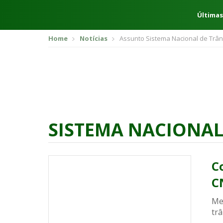
Últimas
Home
Notícias
Assunto Sistema Nacional de Trâns
SISTEMA NACIONAL 
C
C
Me
trâ