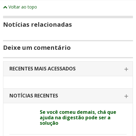
Compartilhe
e
este
este
este
este
este
este
este
Voltar ao topo
abrirão
post
post
post
post
post
post
post
numa
com
com
com
com
com
com
com
nova
Email
Facebook
Twitter
Google+
WhatsApp
LinkedIn
Messenger
janela
Notícias relacionadas
Deixe um comentário
RECENTES MAIS ACESSADOS
NOTÍCIAS RECENTES
Se você comeu demais, chá que
ajuda na digestão pode ser a
solução