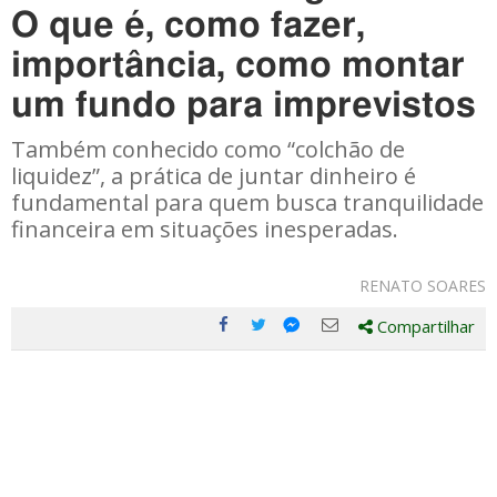
O que é, como fazer,
importância, como montar
um fundo para imprevistos
Também conhecido como “colchão de
liquidez”, a prática de juntar dinheiro é
fundamental para quem busca tranquilidade
financeira em situações inesperadas.
RENATO SOARES
Compartilhar
Compartilhe
Compartilhe
Compartilhe
Compartilhe
este
este
este
este
post
post
post
post
com
com
com
com
Facebook
Twitter
Email
Messenger