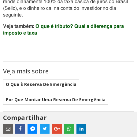
rende diariamente 100% da taxa básica de juros do Brasil
(Selic), e o dinheiro cai na conta do investidor no dia
seguinte.
Veja também:
O que é tributo? Qual a diferença para
imposto e taxa
Veja mais sobre
O Que É Reserva De Emergência
Por Que Montar Uma Reserva De Emergência
Compartilhar
Estes
são
links
externos
Compartilhe
Compartilhe
Compartilhe
Compartilhe
Compartilhe
Compartilhe