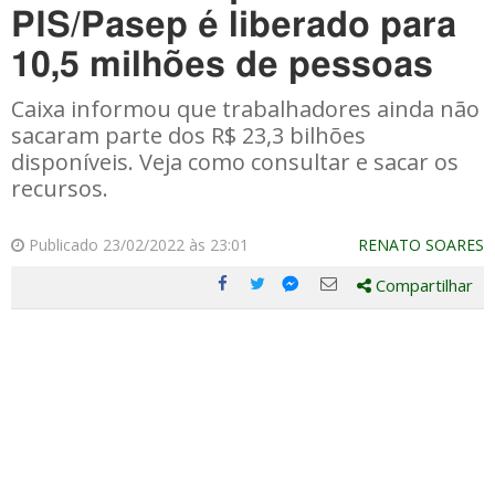
PIS/Pasep é liberado para
10,5 milhões de pessoas
Caixa informou que trabalhadores ainda não
sacaram parte dos R$ 23,3 bilhões
disponíveis. Veja como consultar e sacar os
recursos.
Publicado 23/02/2022 às 23:01
RENATO SOARES
Compartilhar
Compartilhe
Compartilhe
Compartilhe
Compartilhe
este
este
este
este
post
post
post
post
com
com
com
com
Facebook
Twitter
Email
Messenger