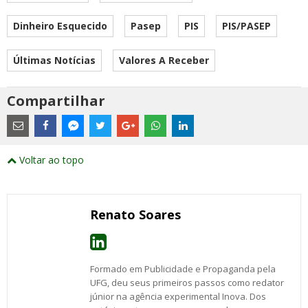
Dinheiro Esquecido
Pasep
PIS
PIS/PASEP
Últimas Notícias
Valores A Receber
Compartilhar
Estes
são
links
externos
Compartilhe
Compartilhe
Compartilhe
Compartilhe
Compartilhe
Compartilhe
Compartilhe
e
este
este
este
este
este
este
este
Voltar ao topo
abrirão
post
post
post
post
post
post
post
numa
com
com
com
com
com
com
com
nova
Email
Facebook
Twitter
Google+
WhatsApp
LinkedIn
Messenger
janela
Renato Soares
Formado em Publicidade e Propaganda pela
UFG, deu seus primeiros passos como redator
júnior na agência experimental Inova. Dos