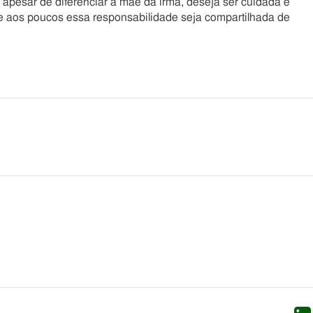
 apesar de diferenciar a mãe da irmã, deseja ser cuidada e
ue aos poucos essa responsabilidade seja compartilhada de
he