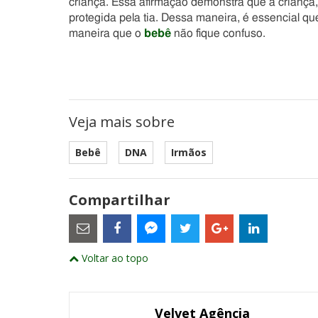
criança. Essa afirmação demonstra que a criança,
protegida pela tia. Dessa maneira, é essencial q
maneira que o
bebê
não fique confuso.
Veja mais sobre
Bebê
DNA
Irmãos
Compartilhar
Estes
são
links
externos
Compartilhe
Compartilhe
Compartilhe
Compartilhe
Compartil
Compartilhe
e
Voltar ao topo
este
este
este
este
este
abrirão
este
numa
post
post
post
post
post
post
nova
com
com
com
com
com
com
janela
Email
Facebook
Twitter
Google+
LinkedIn
Messenger
Velvet Agência