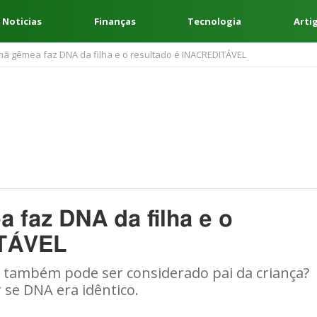
 Noticias
Finanças
Tecnologia
Arti
mã gêmea faz DNA da filha e o resultado é INACREDITÁVEL
faz DNA da filha e o
ITÁVEL
e também pode ser considerado pai da criança?
 se DNA era idêntico.