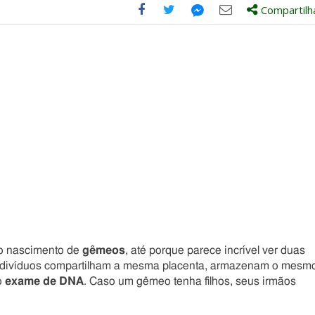
Compartilh
Compartilhe
Compartilhe
Compartilhe
Compartilhe
este
este
este
este
post
post
post
post
com
com
com
com
Facebook
Twitter
Email
Messenger
 o nascimento de
gêmeos
, até porque parece incrível ver duas
ndivíduos compartilham a mesma placenta, armazenam o mesm
o
exame de DNA
. Caso um gêmeo tenha filhos, seus irmãos