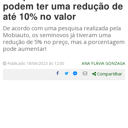
podem ter uma redução de
até 10% no valor
De acordo com uma pesquisa realizada pela
Mobiauto, os seminovos já tiveram uma
redução de 5% no preço, mas a porcentagem
pode aumentar!
Publicado 18/06/2023 às 12:00
ANA FLÁVIA GONZAGA
Compartilhar
Compartilhe
Compartilhe
Compartilhe
Compartilhe
este
este
este
este
post
post
post
post
com
com
com
com
Facebook
Twitter
Email
Messenger