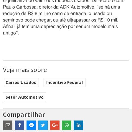
significativa do valor dos modelos usados. De acordo com
Paulo Garbossa, diretor da ADK Automotive, “se há uma
redução de R$ 8 mil no carro de entrada, o usado ou
seminovo pode chegar, ou até ultrapassar os R$ 10 mil.
Afinal, já tem uma depreciação por ser um modelo mais
antigo”.
Veja mais sobre
Carros Usados
Incentivo Federal
Setor Automotivo
Compartilhar
Estes
são
links
externos