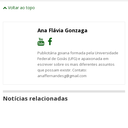
Compartilhe
Compartilhe
Compartilhe
Compartilhe
Compartilhe
Compartilhe
Compartilhe
e
este
este
este
este
este
este
este
Voltar ao topo
abrirão
post
post
post
post
post
post
post
numa
com
com
com
com
com
com
com
nova
Email
Facebook
Twitter
Google+
WhatsApp
LinkedIn
Messenger
janela
Ana Flávia Gonzaga
Publicitária goiana formada pela Universidade
Federal de Goiás (UFG) e apaixonada em
escrever sobre os mais diferentes assuntos
que possam existir. Contato:
anaffernandesg@gmail.com
Notícias relacionadas