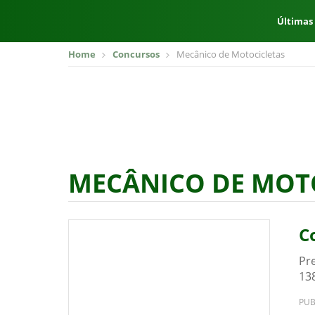
Últimas
Home
Concursos
Mecânico de Motocicletas
MECÂNICO DE MOT
C
Pr
138
PUB