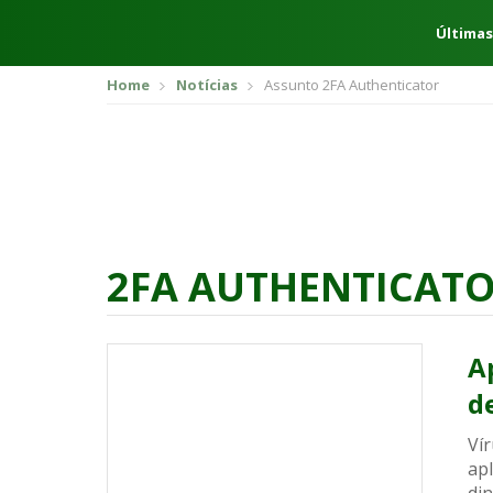
Últimas
Home
Notícias
Assunto 2FA Authenticator
2FA AUTHENTICAT
A
d
Ví
apl