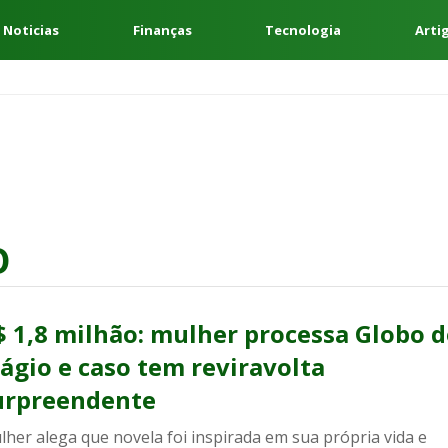
 Noticias
Finanças
Tecnologia
Arti
O
$ 1,8 milhão: mulher processa Globo d
lágio e caso tem reviravolta
urpreendente
her alega que novela foi inspirada em sua própria vida e