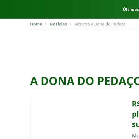
Últimas
Home
Notícias
Assunto A Dona do Pedaço
A DONA DO PEDAÇ
R
p
s
Mul