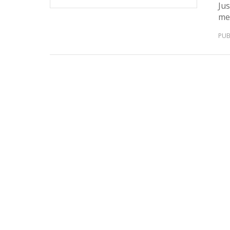
Ju
me
PUB