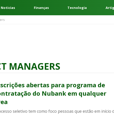
 Noticias
Finanças
Tecnologia
Arti
ers
CT MANAGERS
nscrições abertas para programa de
ontratação do Nubank em qualquer
rea
ocesso seletivo tem como foco pessoas que estão em início 