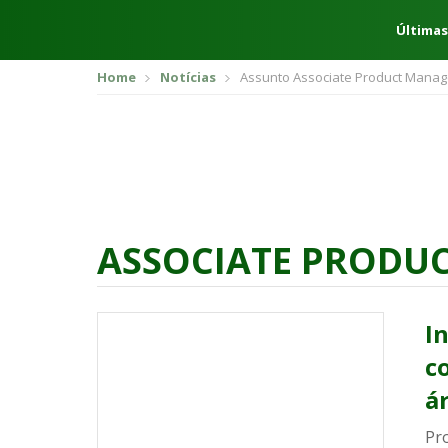
Últimas
Home
Notícias
Assunto Associate Product Manag
ASSOCIATE PRODU
I
c
á
Pr