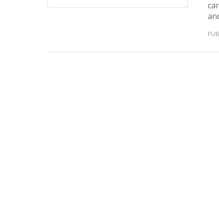
ca
an
PUB