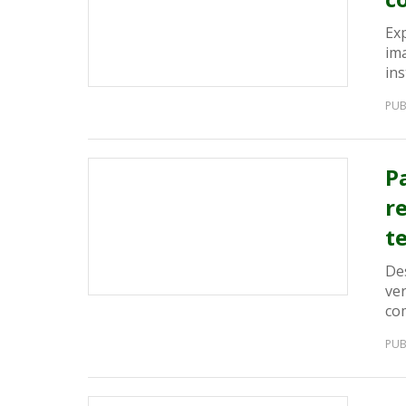
Exp
im
in
PUB
P
r
t
De
ve
com
PUB