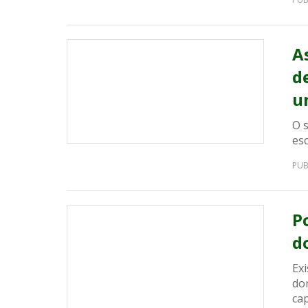
A
d
u
O s
es
PUB
P
d
Ex
do
cap