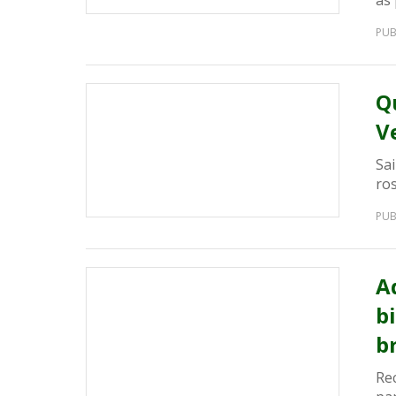
as
PUB
Q
V
Sa
ros
PUB
A
b
b
Re