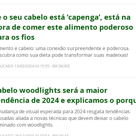
e o seu cabelo está ‘capenga’, está na
ora de comer este alimento poderoso
ra os fios
imento e cabelo: uma conexão surpreendente e poderosa.
scubra como sua dieta pode transformar suas madeixas!
LICADO 13/02/2024 AS 15:55 - EM SAÚDE
abelo woodlights será a maior
endência de 2024 e explicamos o porq
mudança de visual esperada para 2024 resgata tendências
ssadas aliada a novas técnicas que devem deixar o cabelo
uminado com woodlights.
LICADO 25/12/2023 AS 07:54 - EM DICAS