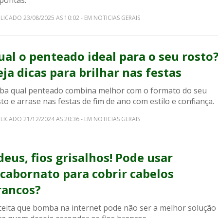
 pontas.
LICADO 23/08/2025 AS 10:02 - EM NOTICIAS GERAIS
ual o penteado ideal para o seu rosto
eja dicas para brilhar nas festas
iba qual penteado combina melhor com o formato do seu
to e arrase nas festas de fim de ano com estilo e confiança.
LICADO 21/12/2024 AS 20:36 - EM NOTICIAS GERAIS
deus, fios grisalhos! Pode usar
icabornato para cobrir cabelos
rancos?
ceita que bomba na internet pode não ser a melhor solução