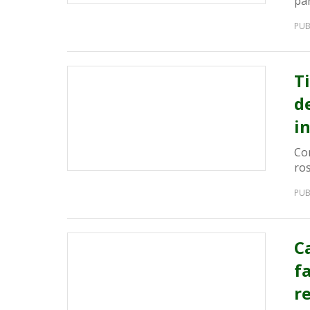
pa
PUB
Ti
d
i
Co
ros
PUB
C
f
r