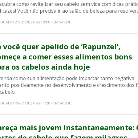
cubra como revitalizar seu cabelo sem vida com dicas práti
ficazes! Você não precisa ir ao salão de beleza para resolver.
LICADO 27/05/2024 AS 18:06 - EM SAÚDE
e você quer apelido de ‘Rapunzel’,
omeçe a comer esses alimentos bons
ara os cabelos ainda hoje
tenda como sua alimentação pode impactar tanto negativa
anto positivamente no desenvolvimento e crescimento dos f
cabelo.
LICADO 09/05/2024 AS 11:28 - EM SAÚDE
areça mais jovem instantaneamente: 
ortes de cabelo que fazem milagres