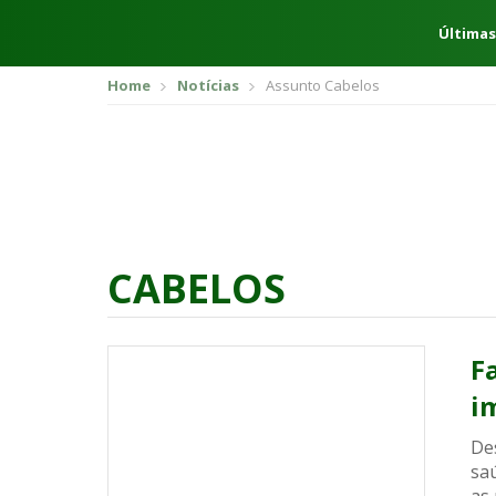
Últimas
Home
Notícias
Assunto Cabelos
CABELOS
F
i
De
sa