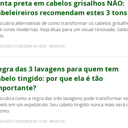
inta preta em cabelos grisalhos NÃO:
abeleireiros recomendam estes 3 tons
scubra alternativas de como transformar os cabelos grisalh
m cores modernas. Veja dicas para um visual renovado. Saib
s.
LICADO 21/02/2024 AS 16:55 - EM DICAS
egra das 3 lavagens para quem tem
abelo tingido: por que ela é tão
mportante?
scubra como a regra das três lavagens pode transformar s
belo em um espetáculo. Seu cabelo tingido nunca mais será 
smo.
LICADO 15/02/2024 AS 11:56 - EM DICAS