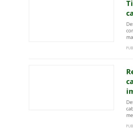
T
c
De
co
mai
PUB
R
c
i
De
ca
me
PUB