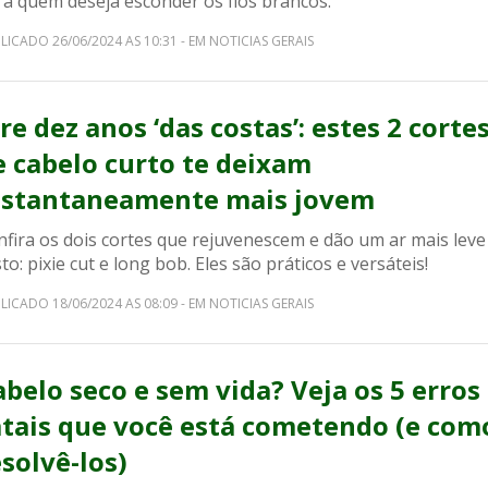
ra quem deseja esconder os fios brancos.
LICADO 26/06/2024 AS 10:31 - EM NOTICIAS GERAIS
re dez anos ‘das costas’: estes 2 corte
e cabelo curto te deixam
nstantaneamente mais jovem
nfira os dois cortes que rejuvenescem e dão um ar mais leve
to: pixie cut e long bob. Eles são práticos e versáteis!
LICADO 18/06/2024 AS 08:09 - EM NOTICIAS GERAIS
abelo seco e sem vida? Veja os 5 erros
atais que você está cometendo (e com
esolvê-los)