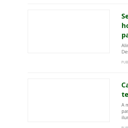
S
h
pa
Al
De
PUB
C
t
A 
pa
il
PUB