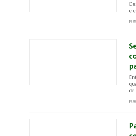
Des
e e
PUB
S
c
p
En
qu
de 
PUB
P
c