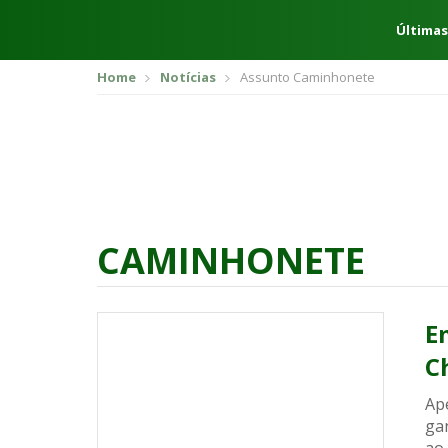
Últimas
Home
Notícias
Assunto Caminhonete
CAMINHONETE
E
C
Ap
ga