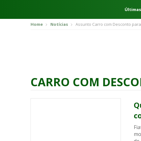
Últimas
Home
Notícias
Assunto Carro com Desconto para
CARRO COM DESCO
Q
c
Fi
mo