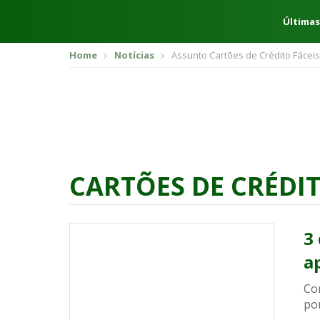
Últimas
Home
Notícias
Assunto Cartões de Crédito Fácei
CARTÕES DE CRÉDI
3
a
Co
po