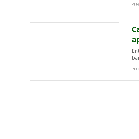
PUB
C
a
Ent
ban
PUB