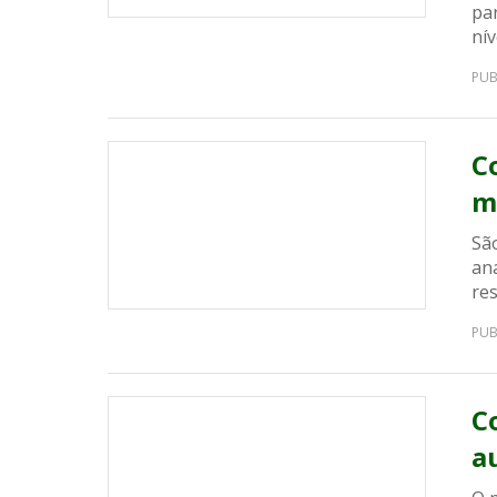
par
nív
PUB
C
m
São
ana
re
PUB
C
a