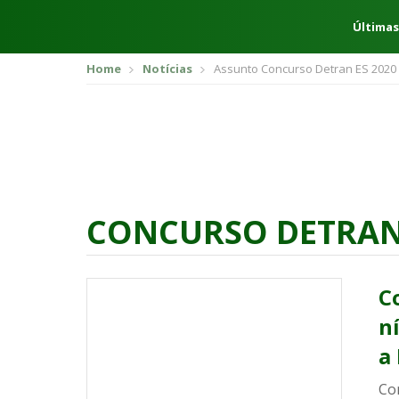
Últimas
Home
Notícias
Assunto Concurso Detran ES 2020
CONCURSO DETRAN 
C
n
a 
Co