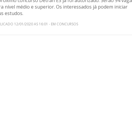
próximo concurso Detran ES já foi autorizado. Serão 94 vag
a nível médio e superior. Os interessados já podem iniciar
us estudos.
LICADO 12/01/2020 AS 16:01 - EM CONCURSOS