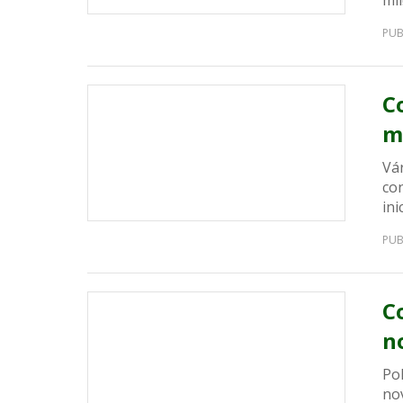
mil
PUB
Co
m
Vár
con
ini
PUB
C
n
Pol
nov