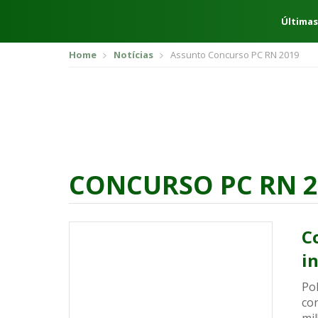
Últimas
Home
Notícias
Assunto Concurso PC RN 2019
CONCURSO PC RN 2
C
i
Pol
con