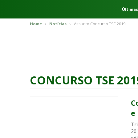
Últimas
Home
Notícias
Assunto Concurso TSE 2019
CONCURSO TSE 201
C
e
Tri
201