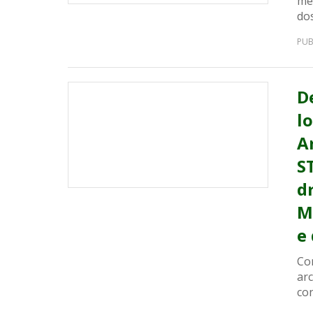
me
dos
PUB
D
lo
A
S
d
M
e
Con
ar
co