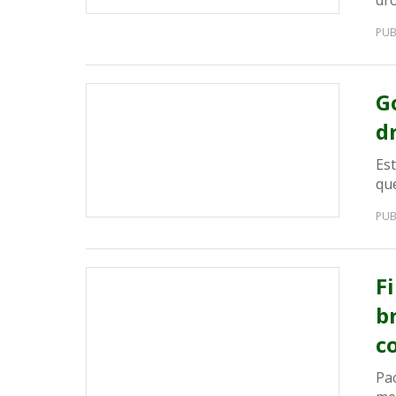
dr
PUB
G
d
Est
qu
PUB
F
b
c
Pa