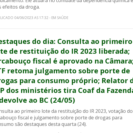
dicamento. Ele atuará no combate da dependência química 
 efeitos da droga.
LICADO 04/06/2023 AS 17:32 - EM SAÚDE
estaques do dia: Consulta ao primeiro
te de restituição do IR 2023 liberada;
rcabouço fiscal é aprovado na Câmara
TF retoma julgamento sobre porte de
rogas para consumo próprio; Relator 
P dos ministérios tira Coaf da Fazend
 devolve ao BC (24/05)
sulta ao primeiro lote da restituição do IR 2023, votação do
cabouço fiscal e julgamento sobre porte de drogas para
nsumo são destaques desta quarta (24).