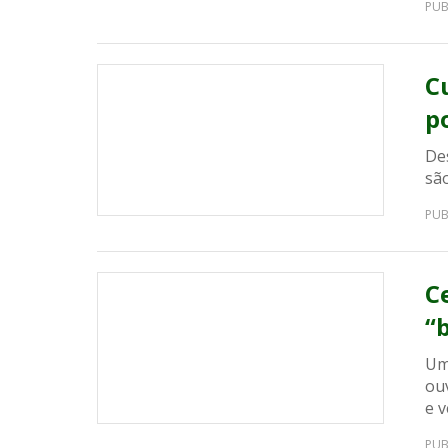
PUB
C
p
De
são
PUB
C
“
Um
ou
e v
PUB