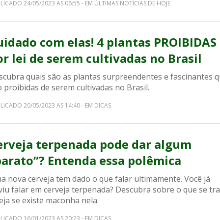
LICADO 24/05/2023 AS 06:55 - EM ÚLTIMAS NOTÍCIAS DE HOJE
uidado com elas! 4 plantas PROIBIDAS
or lei de serem cultivadas no Brasil
scubra quais são as plantas surpreendentes e fascinantes 
 proibidas de serem cultivadas no Brasil.
LICADO 20/05/2023 AS 14:40 - EM DICAS
erveja terpenada pode dar algum
barato”? Entenda essa polêmica
a nova cerveja tem dado o que falar ultimamente. Você já
viu falar em cerveja terpenada? Descubra sobre o que se tra
eja se existe maconha nela.
LICADO 16/01/2023 AS 20:23 - EM DICAS