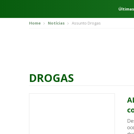
Últimas
Home
Notícias
Assunto Drogas
DROGAS
A
c
De
oc