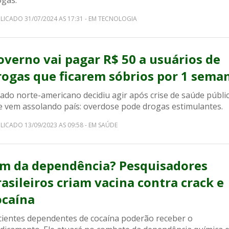
ogas.
LICADO 31/07/2024 AS 17:31 - EM TECNOLOGIA
overno vai pagar R$ 50 a usuários de
rogas que ficarem sóbrios por 1 sema
ado norte-americano decidiu agir após crise de saúde públi
e vem assolando país: overdose pode drogas estimulantes.
LICADO 13/09/2023 AS 09:58 - EM SAÚDE
im da dependência? Pesquisadores
rasileiros criam vacina contra crack e
ocaína
cientes dependentes de cocaína poderão receber o