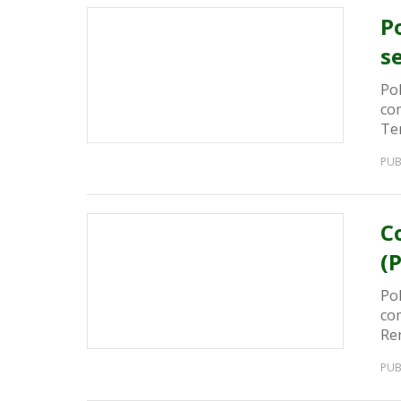
P
s
Pol
co
Te
PUB
C
(
Po
co
Rem
PUB