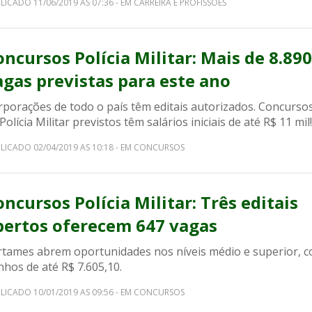
LICADO 11/06/2019 AS 07:36 - EM CARREIRA E PROFISSÕES
oncursos Polícia Militar: Mais de 8.890
agas previstas para este ano
rporações de todo o país têm editais autorizados. Concurso
Polícia Militar previstos têm salários iniciais de até R$ 11 mil!
LICADO 02/04/2019 AS 10:18 - EM CONCURSOS
oncursos Polícia Militar: Três editais
bertos oferecem 647 vagas
rtames abrem oportunidades nos níveis médio e superior, 
nhos de até R$ 7.605,10.
LICADO 10/01/2019 AS 09:56 - EM CONCURSOS