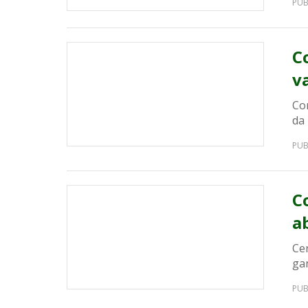
PUB
C
v
Co
da 
PUB
C
a
Ce
ga
PUB