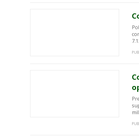
C
Pol
com
7.1
PUB
C
o
Pre
sup
mil
PUB