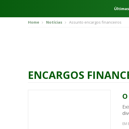
Últimas
Home
Notícias
Assunto encargos financeiros
ENCARGOS FINANC
O
Ex
div
EM 