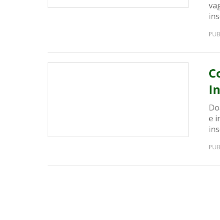
vag
ins
PUB
C
I
Do
e i
ins
PUB