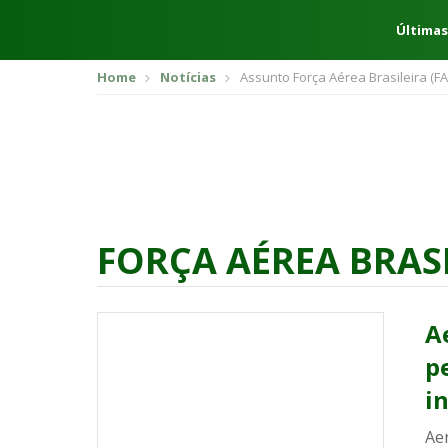
Últimas
Home
Notícias
Assunto Força Aérea Brasileira (FA
FORÇA AÉREA BRASI
A
p
i
Aer