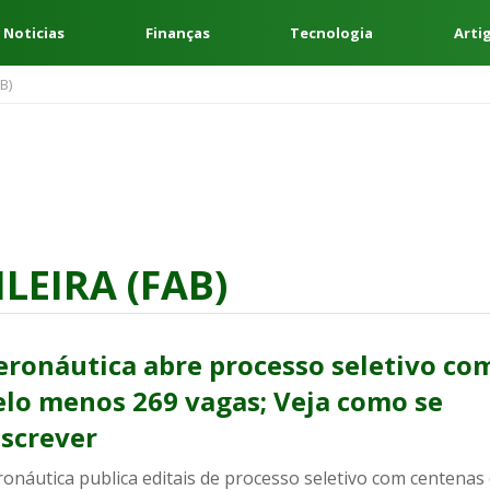
 Noticias
Finanças
Tecnologia
Arti
B)
LEIRA (FAB)
eronáutica abre processo seletivo co
elo menos 269 vagas; Veja como se
nscrever
onáutica publica editais de processo seletivo com centenas