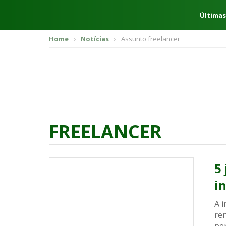
Últimas
Home
Notícias
Assunto freelancer
FREELANCER
5
i
A 
re