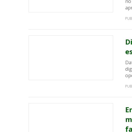
no 
ap
PUB
D
e
Da
dig
op
PUB
E
m
f