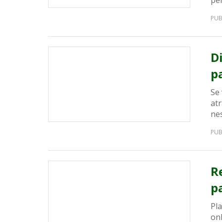
pe
PUB
D
p
Se 
at
nes
PUB
R
p
Pl
on