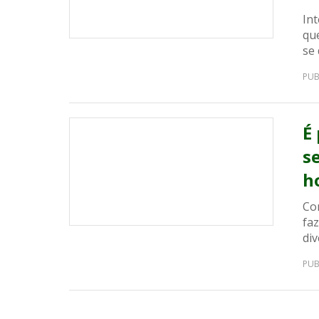
In
qu
se 
PUB
É
s
h
Co
fa
div
PUB