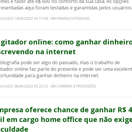
mês e fazer até R$ 600 no conforto da sua casa. As opções
resentadas aqui foram testadas e garantidas pelos usuários
LICADO 14/05/2022 AS 15:58 - EM FINANÇAS PESSOAIS
igitador online: como ganhar dinheir
screvendo na internet
tilografia pode ser algo do passado, mas o trabalho de
itador online faz parte do presente e pode ser uma excelen
ortunidade para ganhar dinheiro na internet.
LICADO 06/05/2022 AS 22:33 - EM CARREIRA E PROFISSÕES
mpresa oferece chance de ganhar R$ 
il em cargo home office que não exig
aculdade