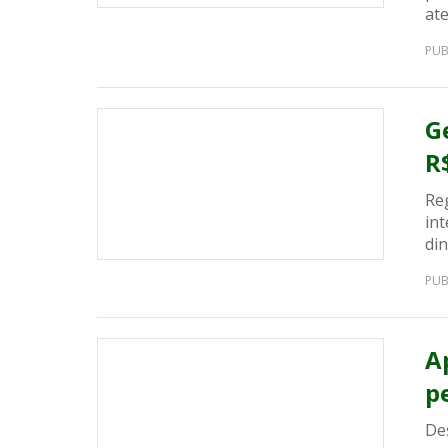
at
PUB
G
R
Re
int
din
PUB
A
p
De