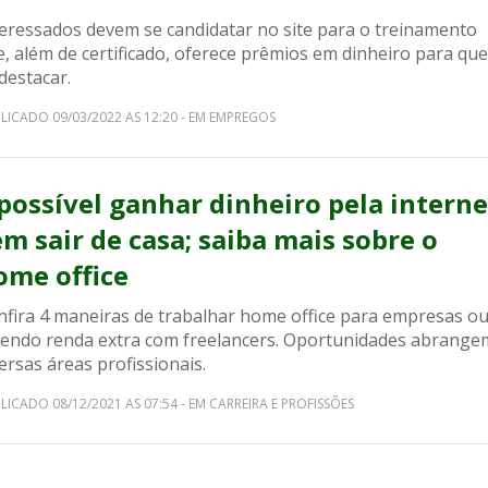
teressados devem se candidatar no site para o treinamento
e, além de certificado, oferece prêmios em dinheiro para qu
destacar.
LICADO 09/03/2022 AS 12:20 - EM EMPREGOS
 possível ganhar dinheiro pela interne
em sair de casa; saiba mais sobre o
ome office
nfira 4 maneiras de trabalhar home office para empresas o
zendo renda extra com freelancers. Oportunidades abrange
ersas áreas profissionais.
LICADO 08/12/2021 AS 07:54 - EM CARREIRA E PROFISSÕES