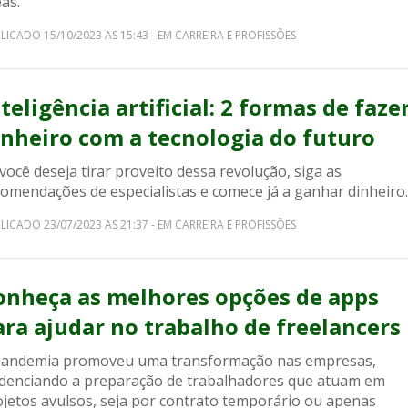
as.
LICADO 15/10/2023 AS 15:43 - EM CARREIRA E PROFISSÕES
teligência artificial: 2 formas de faze
inheiro com a tecnologia do futuro
você deseja tirar proveito dessa revolução, siga as
comendações de especialistas e comece já a ganhar dinheiro.
LICADO 23/07/2023 AS 21:37 - EM CARREIRA E PROFISSÕES
onheça as melhores opções de apps
ara ajudar no trabalho de freelancers
pandemia promoveu uma transformação nas empresas,
idenciando a preparação de trabalhadores que atuam em
ojetos avulsos, seja por contrato temporário ou apenas