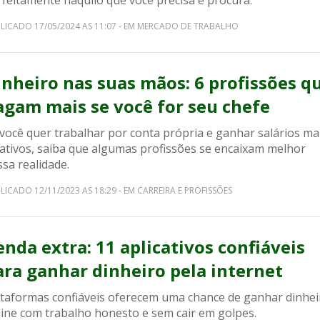
rfeitamente naquilo que você precisa e procura.
LICADO 17/05/2024 AS 11:07 - EM MERCADO DE TRABALHO
inheiro nas suas mãos: 6 profissões q
agam mais se você for seu chefe
você quer trabalhar por conta própria e ganhar salários ma
rativos, saiba que algumas profissões se encaixam melhor
sa realidade.
LICADO 12/11/2023 AS 18:29 - EM CARREIRA E PROFISSÕES
enda extra: 11 aplicativos confiáveis
ara ganhar dinheiro pela internet
ataformas confiáveis oferecem uma chance de ganhar dinhei
line com trabalho honesto e sem cair em golpes.