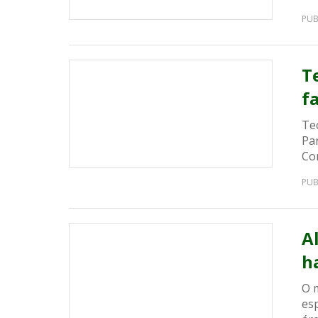
PUB
T
f
Te
Pa
Con
PUB
A
h
O 
esp