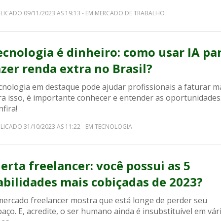
LICADO 09/11/2023 AS 19:13 - EM MERCADO DE TRABALHO
ecnologia é dinheiro: como usar IA pa
azer renda extra no Brasil?
cnologia em destaque pode ajudar profissionais a faturar ma
ra isso, é importante conhecer e entender as oportunidades
fira!
LICADO 31/10/2023 AS 11:22 - EM TECNOLOGIA
lerta freelancer: você possui as 5
abilidades mais cobiçadas de 2023?
mercado freelancer mostra que está longe de perder seu
aço. E, acredite, o ser humano ainda é insubstituível em vár