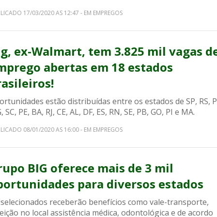
LICADO 17/03/2020 AS 12:47 - EM EMPREGOS
ig, ex-Walmart, tem 3.825 mil vagas d
mprego abertas em 18 estados
asileiros!
rtunidades estão distribuídas entre os estados de SP, RS, P
 SC, PE, BA, RJ, CE, AL, DF, ES, RN, SE, PB, GO, PI e MA.
LICADO 08/01/2020 AS 16:00 - EM EMPREGOS
rupo BIG oferece mais de 3 mil
portunidades para diversos estados
 selecionados receberão benefícios como vale-transporte,
eição no local assistência médica, odontológica e de acordo