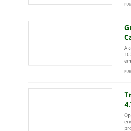
PUB
G
C
A 
10
em
PUB
T
4
Op
en
pr