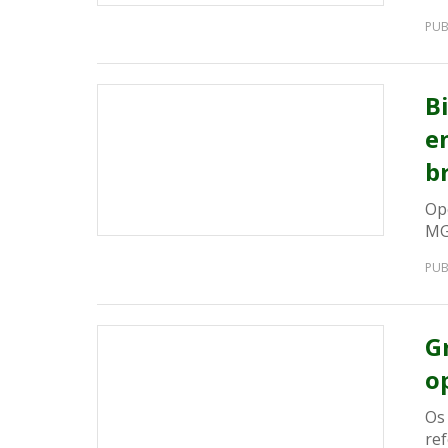
PUB
B
e
br
Opo
MG,
PUB
G
o
Os
ref