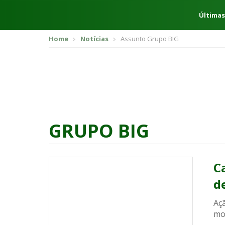
Últimas
Home
Notícias
Assunto Grupo BIG
GRUPO BIG
C
d
Açã
mo