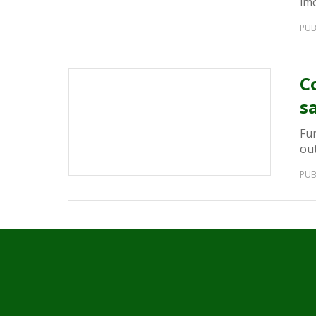
im
PUB
C
s
Fun
out
PUB