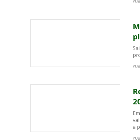
PUB
M
p
Sa
pro
PUB
R
2
Em 
va
a p
PUB