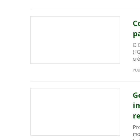
C
p
O 
(F
cré
PUB
G
i
r
Pr
mor