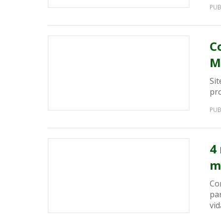
PUB
C
M
Sit
pr
PUB
4
m
Co
pa
vid