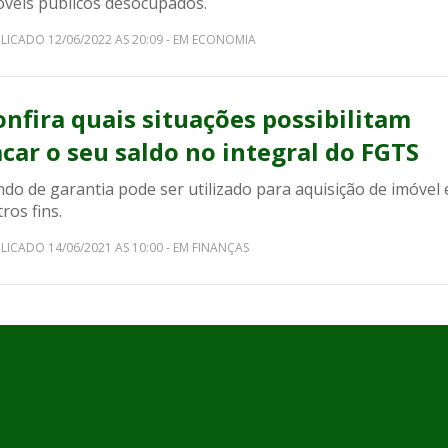
óveis públicos desocupados.
LICADO 12/06/2022 AS 20:09 - EM ECONOMIA
onfira quais situações possibilitam
acar o seu saldo no integral do FGTS
do de garantia pode ser utilizado para aquisição de imóvel 
ros fins.
LICADO 14/06/2021 AS 10:00 - EM FINANÇAS