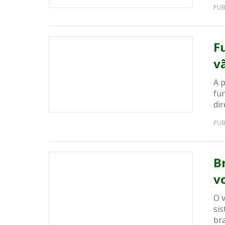
PUB
F
v
A p
fu
dir
PUB
B
v
O v
si
bra