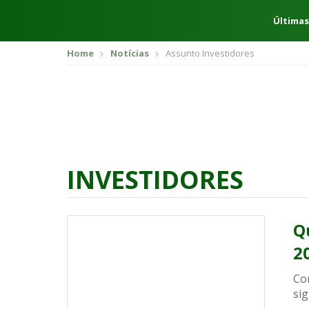
Últimas
Home
Notícias
Assunto Investidores
INVESTIDORES
Q
2
Co
sig