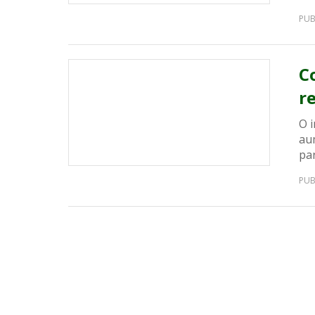
PUB
C
r
O 
au
par
PUB