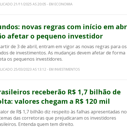
LICADO 21/11/2025 AS 20:05 - EM ECONOMIA
undos: novas regras com início em abr
ão afetar o pequeno investidor
artir de 3 de abril, entram em vigor as novas regras para os
ndos de investimentos. As mudanças devem afetar de forma
eta os pequenos investidores.
LICADO 25/03/2023 AS 13:12 - EM INVESTIMENTOS
rasileiros receberão R$ 1,7 bilhão de
olta: valores chegam a R$ 120 mil
alor de R$ 1,7 bilhão diz respeito às falhas apresentadas no
stemas das corretoras que prejudicaram os investidores
sileiros. Entenda quem tem direito.