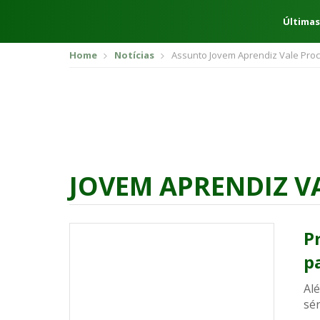
Últimas
Home
Notícias
Assunto Jovem Aprendiz Vale Proc
JOVEM APRENDIZ V
P
p
Al
sér