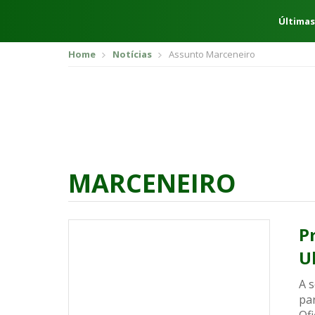
Últimas
Home
Notícias
Assunto Marceneiro
MARCENEIRO
P
U
A 
par