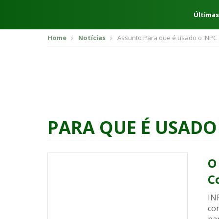
Últimas
Home
Notícias
Assunto Para que é usado o INPC
PARA QUE É USADO
O
C
INP
con