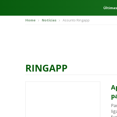
Últimas
Home
Notícias
Assunto Ringapp
RINGAPP
A
p
Pa
li