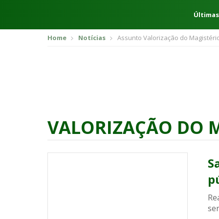
Últimas
Home
Notícias
Assunto Valorização do Magistéri
VALORIZAÇÃO DO 
S
p
Rea
se