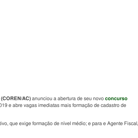
Compartilhe
Compartilhe
Compartilhe
Compartilhe
este
este
este
este
post
post
post
post
com
com
com
com
Facebook
Twitter
Email
Messenger
(COREN/AC)
anunciou a abertura de seu novo
concurso
/2019 e abre vagas imediatas mais formação de cadastro de
ivo, que exige formação de nível médio; e para e Agente Fiscal