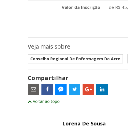
Valor da Inscrição
de R$ 45
Veja mais sobre
Conselho Regional De Enfermagem Do Acre
Compartilhar
Estes
são
links
externos
Compartilhe
Compartilhe
Compartilhe
Compartilhe
Compartil
Compartilhe
e
Voltar ao topo
este
este
este
este
este
abrirão
este
numa
post
post
post
post
post
post
nova
com
com
com
com
com
com
janela
Email
Facebook
Twitter
Google+
LinkedIn
Messenger
Lorena De Sousa