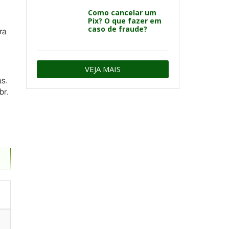
Como cancelar um
Pix? O que fazer em
e
caso de fraude?
ra
VEJA MAIS
as.
br.