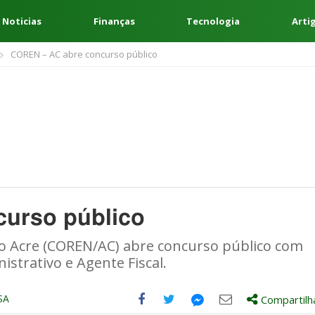
 Noticias
Finanças
Tecnologia
Arti
COREN – AC abre concurso público
urso público
 Acre (COREN/AC) abre concurso público com
strativo e Agente Fiscal.
SA
Compartilh