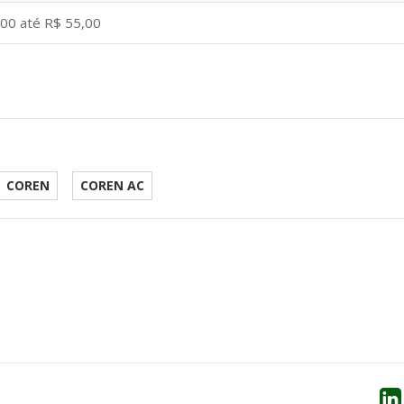
,00 até R$ 55,00
COREN
COREN AC
he