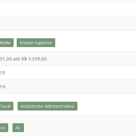
Médio
Ensino Superior
31,00 até R$ 3.339,00
019
019
iscal
Assistente Administrativo
nco
AC