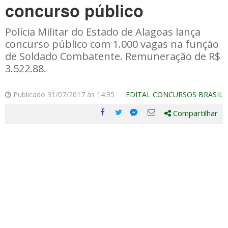
concurso público
Polícia Militar do Estado de Alagoas lança
concurso público com 1.000 vagas na função
de Soldado Combatente. Remuneração de R$
3.522.88.
Publicado 31/07/2017 às 14:35
EDITAL CONCURSOS BRASIL
Compartilhar
Compartilhe
Compartilhe
Compartilhe
Compartilhe
este
este
este
este
post
post
post
post
com
com
com
com
Facebook
Twitter
Email
Messenger