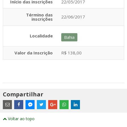
Início das inscrições
22/05/2017
Término das
22/06/2017
inscrições
Localidade
Bahia
Valor da Inscrição
R$ 138,00
Compartilhar
Estes
são
links
externos
Compartilhe
Compartilhe
Compartilhe
Compartilhe
Compartilhe
Compartilhe
Compartilhe
e
este
este
este
este
este
este
este
Voltar ao topo
abrirão
post
post
post
post
post
post
post
numa
com
com
com
com
com
com
com
nova