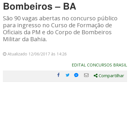
Bombeiros – BA
São 90 vagas abertas no concurso público
para ingresso no Curso de Formação de
Oficiais da PM e do Corpo de Bombeiros
Militar da Bahia.
Atualizado 12/06/2017 às 14:26
EDITAL CONCURSOS BRASIL
Compartilhar
Compartilhe
Compartilhe
Compartilhe
Compartilhe
este
este
este
este
post
post
post
post
com
com
com
com
Facebook
Twitter
Email
Messenger