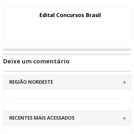
Email
Facebook
Twitter
Google+
WhatsApp
LinkedIn
Messenger
janela
Edital Concursos Brasil
Deixe um comentário
REGIÃO NORDESTE
RECENTES MAIS ACESSADOS