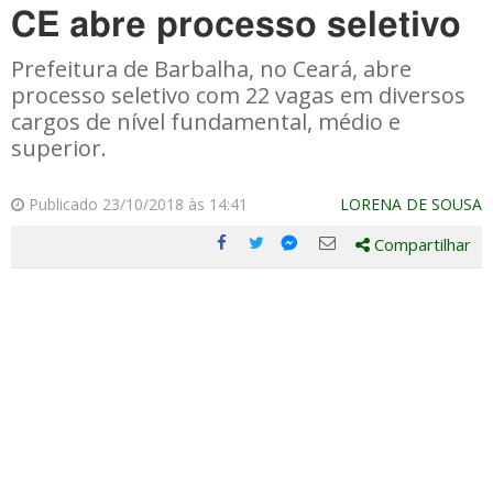
CE abre processo seletivo
Prefeitura de Barbalha, no Ceará, abre
processo seletivo com 22 vagas em diversos
cargos de nível fundamental, médio e
superior.
Publicado 23/10/2018 às 14:41
LORENA DE SOUSA
Compartilhar
Compartilhe
Compartilhe
Compartilhe
Compartilhe
este
este
este
este
post
post
post
post
com
com
com
com
Facebook
Twitter
Email
Messenger