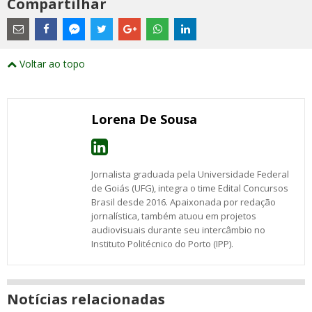
Compartilhar
Estes
são
links
externos
Compartilhe
Compartilhe
Compartilhe
Compartilhe
Compartilhe
Compartilhe
Compartilhe
e
este
este
este
este
este
este
este
Voltar ao topo
abrirão
post
post
post
post
post
post
post
numa
com
com
com
com
com
com
com
nova
Email
Facebook
Twitter
Google+
WhatsApp
LinkedIn
Messenger
janela
Lorena De Sousa
Jornalista graduada pela Universidade Federal
de Goiás (UFG), integra o time Edital Concursos
Brasil desde 2016. Apaixonada por redação
jornalística, também atuou em projetos
audiovisuais durante seu intercâmbio no
Instituto Politécnico do Porto (IPP).
Notícias relacionadas