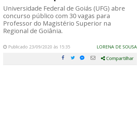
Universidade Federal de Goiás (UFG) abre
concurso público com 30 vagas para
Professor do Magistério Superior na
Regional de Goiânia.
Publicado 23/09/2020 às 15:35
LORENA DE SOUSA
Compartilhar
Compartilhe
Compartilhe
Compartilhe
Compartilhe
este
este
este
este
post
post
post
post
com
com
com
com
Facebook
Twitter
Email
Messenger