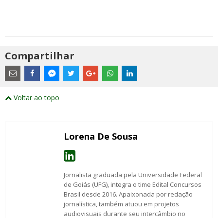
Compartilhar
Estes
são
links
externos
Compartilhe
Compartilhe
Compartilhe
Compartilhe
Compartilhe
Compartilhe
Compartilhe
e
este
este
este
este
este
este
este
Voltar ao topo
abrirão
post
post
post
post
post
post
post
numa
com
com
com
com
com
com
com
nova
Email
Facebook
Twitter
Google+
WhatsApp
LinkedIn
Messenger
janela
Lorena De Sousa
Jornalista graduada pela Universidade Federal
de Goiás (UFG), integra o time Edital Concursos
Brasil desde 2016. Apaixonada por redação
jornalística, também atuou em projetos
audiovisuais durante seu intercâmbio no