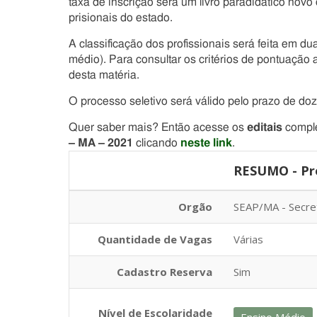
taxa de inscrição será um livro paradidático no
prisionais do estado.
A classificação dos profissionais será feita em dua
médio). Para consultar os critérios de pontuação 
desta matéria.
O processo seletivo será válido pelo prazo de do
Quer saber mais? Então acesse os
editais
comple
– MA – 2021
clicando
neste link
.
RESUMO - Pro
Orgão
SEAP/MA - Secret
Quantidade de Vagas
Várias
Cadastro Reserva
Sim
Nível de Escolaridade