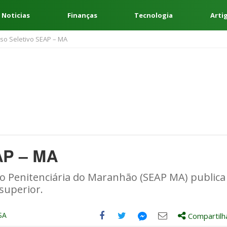
 Noticias
Finanças
Tecnologia
Arti
so Seletivo SEAP – MA
AP – MA
ão Penitenciária do Maranhão (SEAP MA) publica
superior.
SA
Compartilh