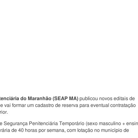
Compartilhe
Compartilhe
Compartilhe
Compartilhe
este
este
este
este
post
post
post
post
com
com
com
com
Facebook
Twitter
Email
Messenger
itenciária do Maranhão (SEAP MA)
publicou novos editais de
e vai formar um cadastro de reserva para eventual contratação
ior.
de Segurança Penitenciária Temporário (sexo masculino + ensi
orária de 40 horas por semana, com lotação no município de