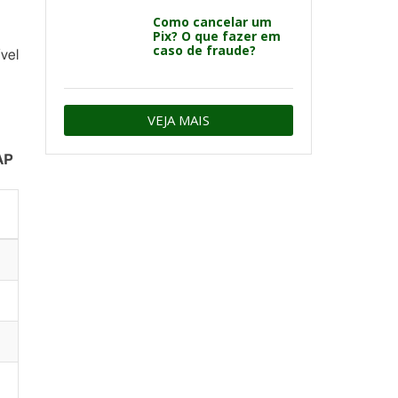
Como cancelar um
Pix? O que fazer em
caso de fraude?
ível
VEJA MAIS
AP