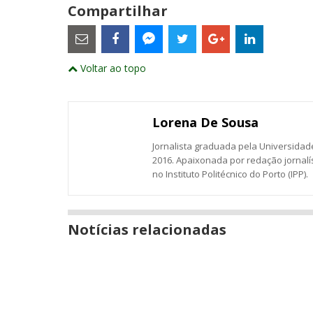
Compartilhar
Estes
são
links
externos
Compartilhe
Compartilhe
Compartilhe
Compartilhe
Compartil
Compartilhe
e
Voltar ao topo
este
este
este
este
este
abrirão
este
numa
post
post
post
post
post
post
nova
com
com
com
com
com
com
janela
Email
Facebook
Twitter
Google+
LinkedIn
Messenger
Lorena De Sousa
Jornalista graduada pela Universidade
2016. Apaixonada por redação jornalí
no Instituto Politécnico do Porto (IPP).
Notícias relacionadas