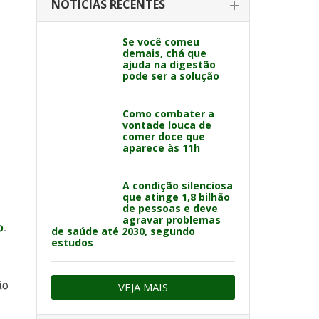
NOTÍCIAS RECENTES
Se você comeu
demais, chá que
ajuda na digestão
pode ser a solução
Como combater a
vontade louca de
comer doce que
aparece às 11h
A condição silenciosa
que atinge 1,8 bilhão
de pessoas e deve
agravar problemas
o
.
de saúde até 2030, segundo
estudos
ão
VEJA MAIS