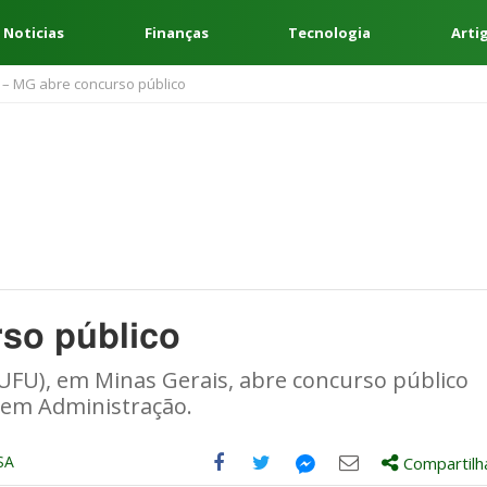
 Noticias
Finanças
Tecnologia
Arti
 – MG abre concurso público
so público
(UFU), em Minas Gerais, abre concurso público
 em Administração.
SA
Compartilh