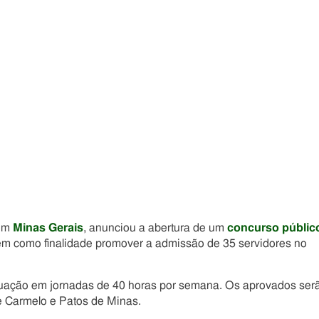
Compartilhe
Compartilhe
Compartilhe
Compartilhe
este
este
este
este
post
post
post
post
com
com
com
com
Facebook
Twitter
Email
Messenger
 em
Minas Gerais
, anunciou a abertura de um
concurso públic
tem como finalidade promover a admissão de 35 servidores no
 atuação em jornadas de 40 horas por semana. Os aprovados ser
te Carmelo e Patos de Minas.