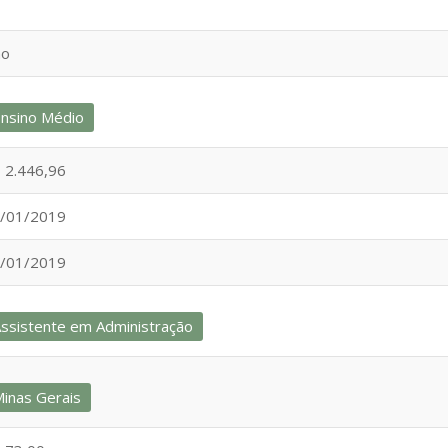
ão
nsino Médio
 2.446,96
/01/2019
/01/2019
ssistente em Administração
inas Gerais