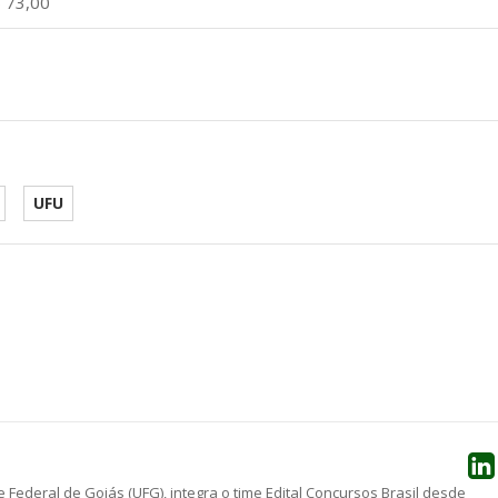
 73,00
UFU
he
 Federal de Goiás (UFG), integra o time Edital Concursos Brasil desde