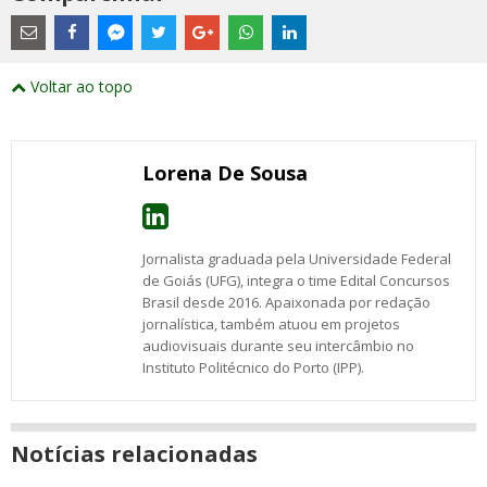
Estes
são
links
externos
Compartilhe
Compartilhe
Compartilhe
Compartilhe
Compartilhe
Compartilhe
Compartilhe
e
este
este
este
este
este
este
este
Voltar ao topo
abrirão
post
post
post
post
post
post
post
numa
com
com
com
com
com
com
com
nova
Email
Facebook
Twitter
Google+
WhatsApp
LinkedIn
Messenger
janela
Lorena De Sousa
Jornalista graduada pela Universidade Federal
de Goiás (UFG), integra o time Edital Concursos
Brasil desde 2016. Apaixonada por redação
jornalística, também atuou em projetos
audiovisuais durante seu intercâmbio no
Instituto Politécnico do Porto (IPP).
Notícias relacionadas