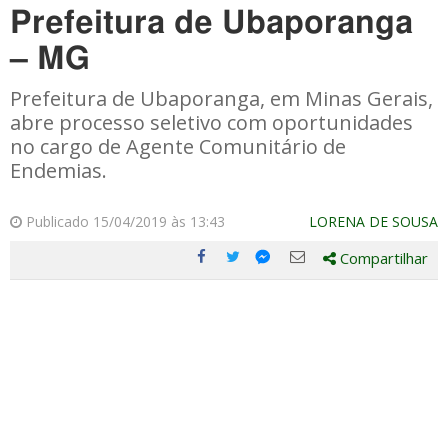
Prefeitura de Ubaporanga
– MG
Prefeitura de Ubaporanga, em Minas Gerais,
abre processo seletivo com oportunidades
no cargo de Agente Comunitário de
Endemias.
Publicado 15/04/2019 às 13:43
LORENA DE SOUSA
Compartilhar
Compartilhe
Compartilhe
Compartilhe
Compartilhe
este
este
este
este
post
post
post
post
com
com
com
com
Facebook
Twitter
Email
Messenger