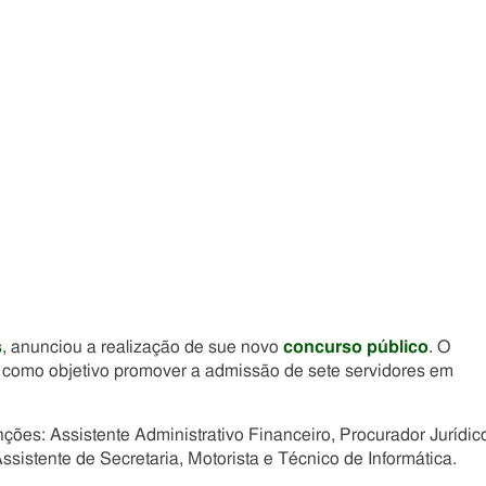
Compartilhe
Compartilhe
Compartilhe
Compartilhe
este
este
este
este
post
post
post
post
com
com
com
com
Facebook
Twitter
Email
Messenger
s
, anunciou a realização de sue novo
concurso público
. O
em como objetivo promover a admissão de sete servidores em
nções: Assistente Administrativo Financeiro, Procurador Jurídic
Assistente de Secretaria, Motorista e Técnico de Informática.