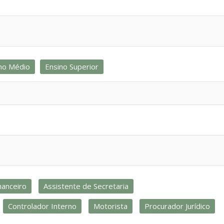
no Médio
Ensino Superior
nanceiro
Assistente de Secretaria
Controlador Interno
Motorista
Procurador Jurídico