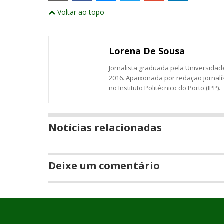
externos
Compartilhe
Compartilhe
Compartilhe
Compartilhe
Compartil
Compartilhe
e
Voltar ao topo
este
este
este
este
este
abrirão
este
numa
post
post
post
post
post
post
nova
com
com
com
com
com
com
janela
Email
Facebook
Twitter
Google+
LinkedIn
Messenger
Lorena De Sousa
Jornalista graduada pela Universidade
2016. Apaixonada por redação jornalí
no Instituto Politécnico do Porto (IPP).
Notícias relacionadas
Deixe um comentário