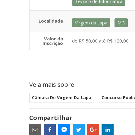
Técnico de Informática
Localidade
Virgem da Lapa
MG
Valor da
de R$ 50,00 até R$ 120,00
Inscrição
Veja mais sobre
Câmara De Virgem Da Lapa
Concurso Públi
Compartilhar
Estes
são
links