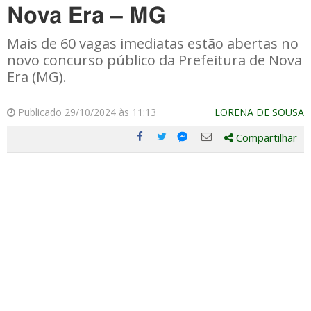
Nova Era – MG
Mais de 60 vagas imediatas estão abertas no
novo concurso público da Prefeitura de Nova
Era (MG).
Publicado 29/10/2024 às 11:13
LORENA DE SOUSA
Compartilhar
Compartilhe
Compartilhe
Compartilhe
Compartilhe
este
este
este
este
post
post
post
post
com
com
com
com
Facebook
Twitter
Email
Messenger