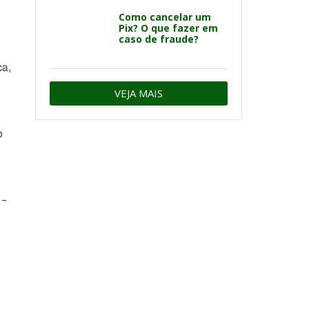
Como cancelar um
Pix? O que fazer em
caso de fraude?
ca,
VEJA MAIS
o
 –