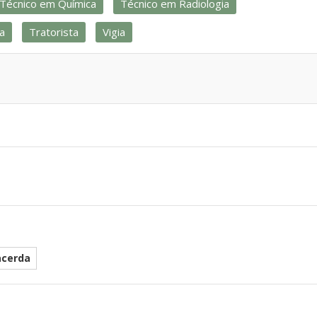
Técnico em Química
Técnico em Radiologia
ia
Tratorista
Vigia
acerda