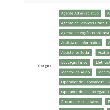
Agente Administrativo
A
Agente de Serviços Braçais
Agente de Vigilância Solitária
Analista de Informática
A
Assistente Social
Auxilia
Educação Físico
Eletricis
Cargos
Monitor de Aluno
Monito
Operador de Escavadeira Hid
Operador de Pá Carregadeir
Procurador Legislativo
P