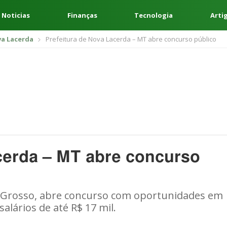
 Noticias
Finanças
Tecnologia
Arti
a Lacerda
Prefeitura de Nova Lacerda – MT abre concurso público
cerda – MT abre concurso
o Grosso, abre concurso com oportunidades em
salários de até R$ 17 mil.