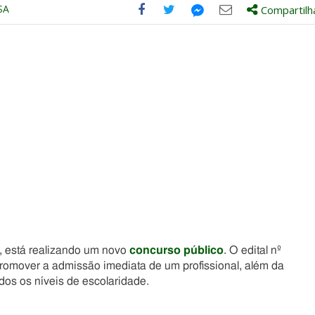
SA
Compartilh
Compartilhe
Compartilhe
Compartilhe
Compartilhe
este
este
este
este
post
post
post
post
com
com
com
com
Facebook
Twitter
Email
Messenger
, está realizando um novo
concurso público
. O edital nº
promover a admissão imediata de um profissional, além da
os os níveis de escolaridade.