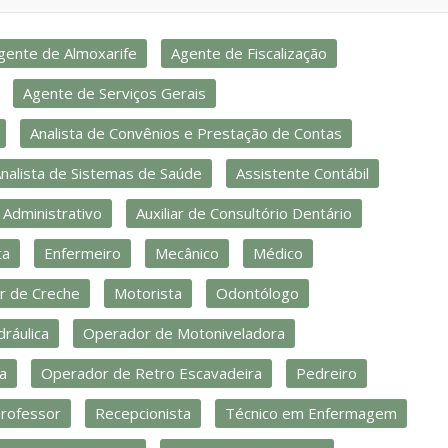
gente de Almoxarife
Agente de Fiscalização
Agente de Serviços Gerais
Analista de Convênios e Prestação de Contas
nalista de Sistemas de Saúde
Assistente Contábil
r Administrativo
Auxiliar de Consultório Dentário
ta
Enfermeiro
Mecânico
Médico
r de Creche
Motorista
Odontólogo
ráulica
Operador de Motoniveladora
a
Operador de Retro Escavadeira
Pedreiro
rofessor
Recepcionista
Técnico em Enfermagem