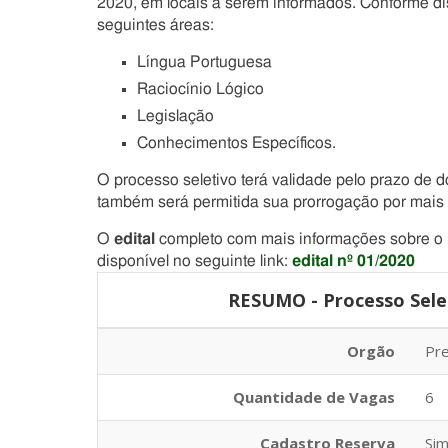
2020, em locais a serem informados. Conforme di
seguintes áreas:
Língua Portuguesa
Raciocínio Lógico
Legislação
Conhecimentos Específicos.
O processo seletivo terá validade pelo prazo de 
também será permitida sua prorrogação por mais 
O
edital
completo com mais informações sobre o P
disponível no seguinte link:
edital nº 01/2020
RESUMO - Processo Selet
Orgão
Pre
Quantidade de Vagas
6
Cadastro Reserva
Si