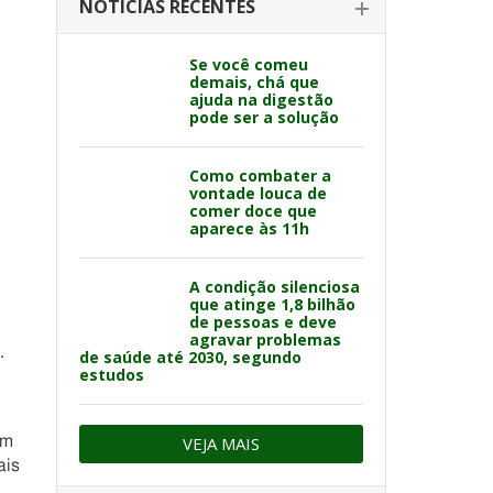
NOTÍCIAS RECENTES
Se você comeu
demais, chá que
ajuda na digestão
pode ser a solução
Como combater a
vontade louca de
comer doce que
aparece às 11h
A condição silenciosa
que atinge 1,8 bilhão
de pessoas e deve
agravar problemas
.
de saúde até 2030, segundo
estudos
em
VEJA MAIS
ais