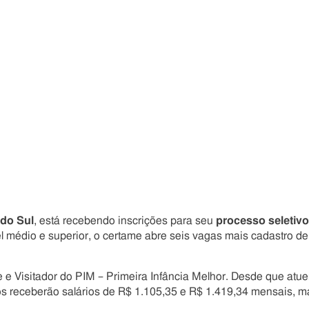
Compartilhe
Compartilhe
Compartilhe
Compartilhe
este
este
este
este
post
post
post
post
com
com
com
com
Facebook
Twitter
Email
Messenger
do Sul
, está recebendo inscrições para seu
processo seletivo
el médio e superior, o certame abre seis vagas mais cadastro de
e Visitador do PIM – Primeira Infância Melhor. Desde que atu
s receberão salários de R$ 1.105,35 e R$ 1.419,34 mensais, m