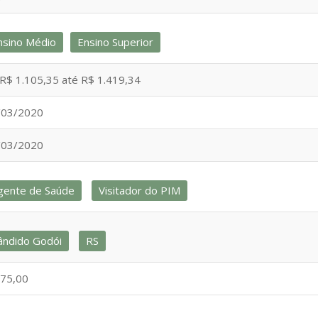
nsino Médio
Ensino Superior
R$ 1.105,35 até R$ 1.419,34
/03/2020
/03/2020
gente de Saúde
Visitador do PIM
ândido Godói
RS
 75,00