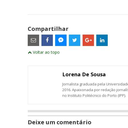
Compartilhar
Estes
são
links
externos
Compartilhe
Compartilhe
Compartilhe
Compartilhe
Compartil
Compartilhe
e
Voltar ao topo
este
este
este
este
este
abrirão
este
numa
post
post
post
post
post
post
nova
com
com
com
com
com
com
janela
Email
Facebook
Twitter
Google+
LinkedIn
Messenger
Lorena De Sousa
Jornalista graduada pela Universidade
2016. Apaixonada por redação jornalí
no Instituto Politécnico do Porto (IPP).
Deixe um comentário