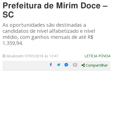
Prefeitura de Mirim Doce –
SC
As oportunidades são destinadas a
candidatos de nível alfabetizado e nível
médio, com ganhos mensais de até R$
1.359,94.
Atualizado 07/05/2018 às 13:47
LETÍCIA PÓVOA
Compartilhar
Compartilhe
Compartilhe
Compartilhe
Compartilhe
este
este
este
este
post
post
post
post
com
com
com
com
Facebook
Twitter
Email
Messenger