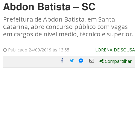
Abdon Batista – SC
Prefeitura de Abdon Batista, em Santa
Catarina, abre concurso público com vagas
em cargos de nível médio, técnico e superior.
Publicado 24/09/2019 às 13:55
LORENA DE SOUSA
Compartilhar
Compartilhe
Compartilhe
Compartilhe
Compartilhe
este
este
este
este
post
post
post
post
com
com
com
com
Facebook
Twitter
Email
Messenger