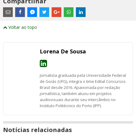
Compartilhar
Estes
são
links
externos
Compartilhe
Compartilhe
Compartilhe
Compartilhe
Compartilhe
Compartilhe
Compartilhe
e
este
este
este
este
este
este
este
Voltar ao topo
abrirão
post
post
post
post
post
post
post
numa
com
com
com
com
com
com
com
nova
Email
Facebook
Twitter
Google+
WhatsApp
LinkedIn
Messenger
janela
Lorena De Sousa
Jornalista graduada pela Universidade Federal
de Goiás (UFG), integra o time Edital Concursos
Brasil desde 2016. Apaixonada por redação
jornalística, também atuou em projetos
audiovisuais durante seu intercâmbio no
Instituto Politécnico do Porto (IPP).
Notícias relacionadas