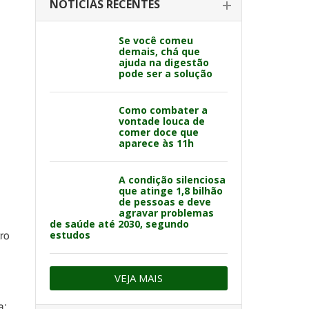
NOTÍCIAS RECENTES
Se você comeu
demais, chá que
ajuda na digestão
pode ser a solução
Como combater a
vontade louca de
comer doce que
aparece às 11h
A condição silenciosa
que atinge 1,8 bilhão
de pessoas e deve
agravar problemas
de saúde até 2030, segundo
estudos
ro
VEJA MAIS
a;