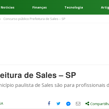
 Noticias
Finanças
Tecnologia
Arti
Concurso público Prefeitura de Sales – SP
eitura de Sales – SP
cípio paulista de Sales são para profissionais 
SA
Compartilh