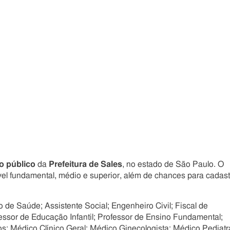
Compartilhe
Compartilhe
Compartilhe
Compartilhe
este
este
este
este
post
post
post
post
com
com
com
com
Facebook
Twitter
Email
Messenger
o público
da
Prefeitura de Sales
, no estado de São Paulo. O
el fundamental, médio e superior, além de chances para cadast
 de Saúde; Assistente Social; Engenheiro Civil; Fiscal de
fessor de Educação Infantil; Professor de Ensino Fundamental;
os; Médico Clínico Geral; Médico Ginecologista; Médico Pediatr