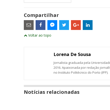
Compartilhar
Estes
são
links
externos
Compartilhe
Compartilhe
Compartilhe
Compartilhe
Compartil
Compartilhe
e
Voltar ao topo
este
este
este
este
este
abrirão
este
numa
post
post
post
post
post
post
nova
com
com
com
com
com
com
janela
Email
Facebook
Twitter
Google+
LinkedIn
Messenger
Lorena De Sousa
Jornalista graduada pela Universidade
2016. Apaixonada por redação jornalí
no Instituto Politécnico do Porto (IPP).
Notícias relacionadas