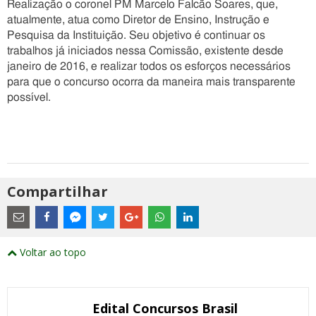
Realização o coronel PM Marcelo Falcão Soares, que,
atualmente, atua como Diretor de Ensino, Instrução e
Pesquisa da Instituição. Seu objetivo é continuar os
trabalhos já iniciados nessa Comissão, existente desde
janeiro de 2016, e realizar todos os esforços necessários
para que o concurso ocorra da maneira mais transparente
possível.
Compartilhar
Estes
são
links
externos
Compartilhe
Compartilhe
Compartilhe
Compartilhe
Compartilhe
Compartilhe
Compartilhe
e
este
este
este
este
este
este
este
Voltar ao topo
abrirão
post
post
post
post
post
post
post
numa
com
com
com
com
com
com
com
nova
Email
Facebook
Twitter
Google+
WhatsApp
LinkedIn
Messenger
janela
Edital Concursos Brasil