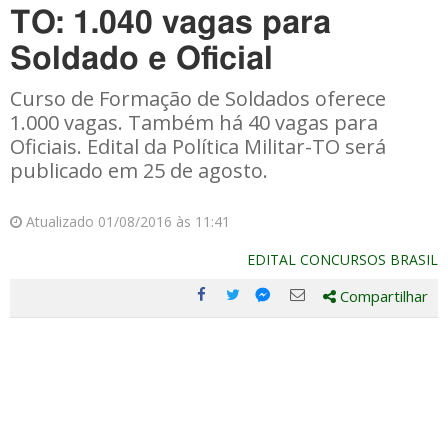
TO: 1.040 vagas para
Soldado e Oficial
Curso de Formação de Soldados oferece
1.000 vagas. Também há 40 vagas para
Oficiais. Edital da Política Militar-TO será
publicado em 25 de agosto.
Atualizado 01/08/2016 às 11:41
EDITAL CONCURSOS BRASIL
Compartilhar
Compartilhe
Compartilhe
Compartilhe
Compartilhe
este
este
este
este
post
post
post
post
com
com
com
com
Facebook
Twitter
Email
Messenger