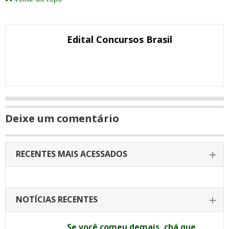
post
post
post
post
post
post
post
numa
com
com
com
com
com
com
com
nova
Email
Facebook
Twitter
Google+
WhatsApp
LinkedIn
Messenger
janela
Edital Concursos Brasil
Deixe um comentário
RECENTES MAIS ACESSADOS
NOTÍCIAS RECENTES
Se você comeu demais, chá que