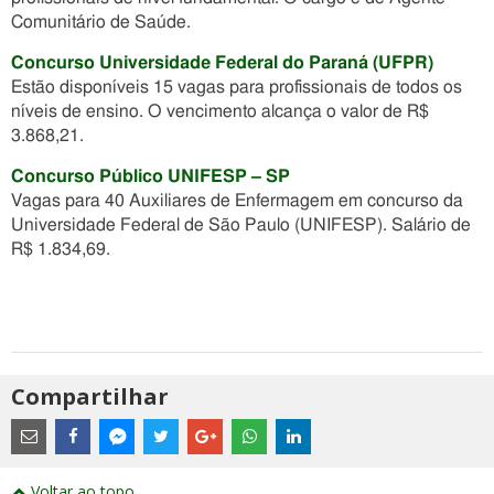
Comunitário de Saúde.
Concurso Universidade Federal do Paraná (UFPR)
Estão disponíveis 15 vagas para profissionais de todos os
níveis de ensino. O vencimento alcança o valor de R$
3.868,21.
Concurso Público UNIFESP – SP
Vagas para 40 Auxiliares de Enfermagem em concurso da
Universidade Federal de São Paulo (UNIFESP). Salário de
R$ 1.834,69.
Compartilhar
Estes
são
links
externos
Compartilhe
Compartilhe
Compartilhe
Compartilhe
Compartilhe
Compartilhe
Compartilhe
e
este
este
este
este
este
este
este
Voltar ao topo
abrirão