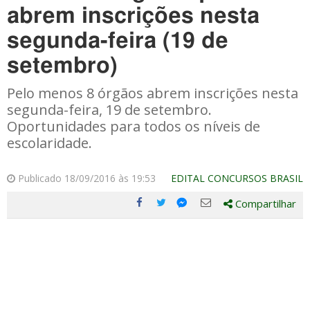
abrem inscrições nesta
segunda-feira (19 de
setembro)
Pelo menos 8 órgãos abrem inscrições nesta
segunda-feira, 19 de setembro.
Oportunidades para todos os níveis de
escolaridade.
Publicado 18/09/2016 às 19:53
EDITAL CONCURSOS BRASIL
Compartilhar
Compartilhe
Compartilhe
Compartilhe
Compartilhe
este
este
este
este
post
post
post
post
com
com
com
com
Facebook
Twitter
Email
Messenger