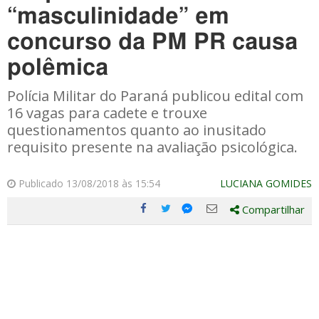
“masculinidade” em
concurso da PM PR causa
polêmica
Polícia Militar do Paraná publicou edital com
16 vagas para cadete e trouxe
questionamentos quanto ao inusitado
requisito presente na avaliação psicológica.
Publicado 13/08/2018 às 15:54
LUCIANA GOMIDES
Compartilhar
Compartilhe
Compartilhe
Compartilhe
Compartilhe
este
este
este
este
post
post
post
post
com
com
com
com
Facebook
Twitter
Email
Messenger