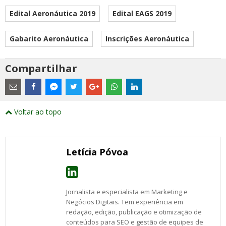
Edital Aeronáutica 2019
Edital EAGS 2019
Gabarito Aeronáutica
Inscrições Aeronáutica
Compartilhar
Estes
são
links
externos
Compartilhe
Compartilhe
Compartilhe
Compartilhe
Compartilhe
Compartilhe
Compartilhe
e
este
este
este
este
este
este
este
Voltar ao topo
abrirão
post
post
post
post
post
post
post
numa
com
com
com
com
com
com
com
nova
Email
Facebook
Twitter
Google+
WhatsApp
LinkedIn
Messenger
janela
Letícia Póvoa
Jornalista e especialista em Marketing e
Negócios Digitais. Tem experiência em
redação, edição, publicação e otimização de
conteúdos para SEO e gestão de equipes de