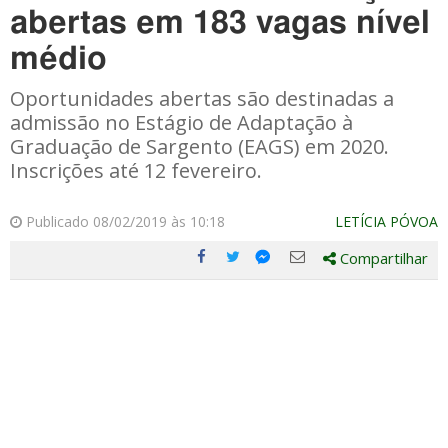
abertas em 183 vagas nível
médio
Oportunidades abertas são destinadas a
admissão no Estágio de Adaptação à
Graduação de Sargento (EAGS) em 2020.
Inscrições até 12 fevereiro.
Publicado 08/02/2019 às 10:18
LETÍCIA PÓVOA
Compartilhar
Compartilhe
Compartilhe
Compartilhe
Compartilhe
este
este
este
este
post
post
post
post
com
com
com
com
Facebook
Twitter
Email
Messenger