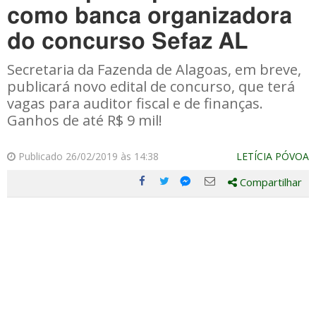
como banca organizadora
do concurso Sefaz AL
Secretaria da Fazenda de Alagoas, em breve,
publicará novo edital de concurso, que terá
vagas para auditor fiscal e de finanças.
Ganhos de até R$ 9 mil!
Publicado 26/02/2019 às 14:38
LETÍCIA PÓVOA
Compartilhar
Compartilhe
Compartilhe
Compartilhe
Compartilhe
este
este
este
este
post
post
post
post
com
com
com
com
Facebook
Twitter
Email
Messenger