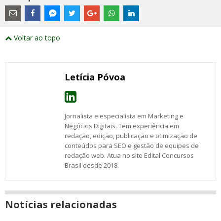
Estes
são
links
externos
Compartilhe
Compartilhe
Compartilhe
Compartilhe
Compartilhe
Compartilhe
Compartilhe
e
este
este
este
este
este
este
este
Voltar ao topo
abrirão
post
post
post
post
post
post
post
numa
com
com
com
com
com
com
com
nova
Email
Facebook
Twitter
Google+
WhatsApp
LinkedIn
Messenger
janela
Letícia Póvoa
Jornalista e especialista em Marketing e
Negócios Digitais. Tem experiência em
redação, edição, publicação e otimização de
conteúdos para SEO e gestão de equipes de
redação web. Atua no site Edital Concursos
Brasil desde 2018.
Notícias relacionadas